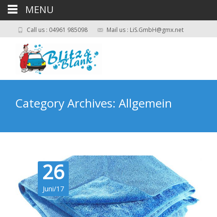
MENU
Call us : 04961 985098
Mail us : LiS.GmbH@gmx.net
Category Archives: Allgemein
26
Juni/17